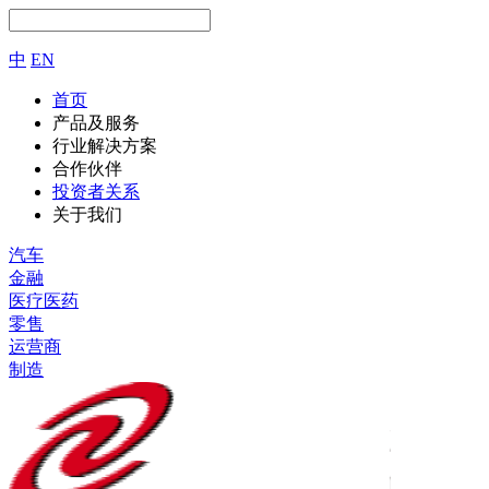
中
EN
首页
产品及服务
行业解决方案
合作伙伴
投资者关系
关于我们
汽车
金融
医疗医药
零售
运营商
制造