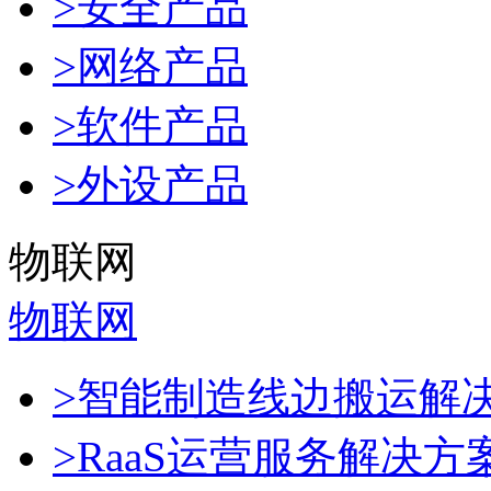
>安全产品
>网络产品
>软件产品
>外设产品
物联网
物联网
>智能制造线边搬运解
>RaaS运营服务解决方