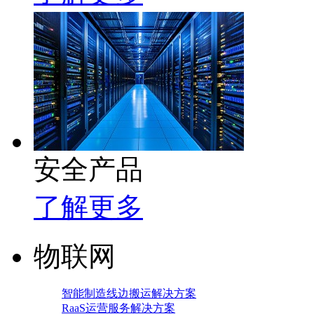
安全产品
了解更多
物联网
智能制造线边搬运解决方案
RaaS运营服务解决方案