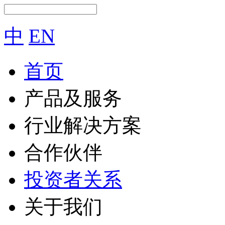
中
EN
首页
产品及服务
行业解决方案
合作伙伴
投资者关系
关于我们