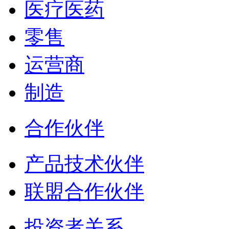
医疗医药
零售
运营商
制造
合作伙伴
产品技术伙伴
联盟合作伙伴
投资者关系