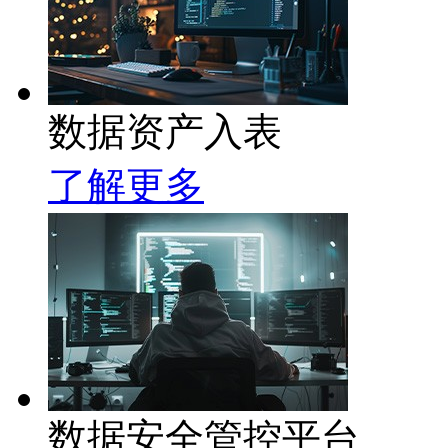
数据资产入表
了解更多
数据安全管控平台