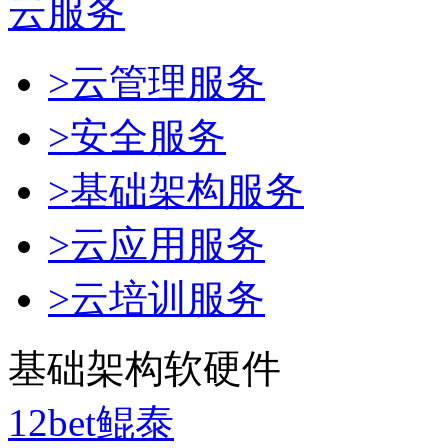
云服务
>云管理服务
>安全服务
>基础架构服务
>云应用服务
>云培训服务
基础架构软硬件
12bet鲲泰