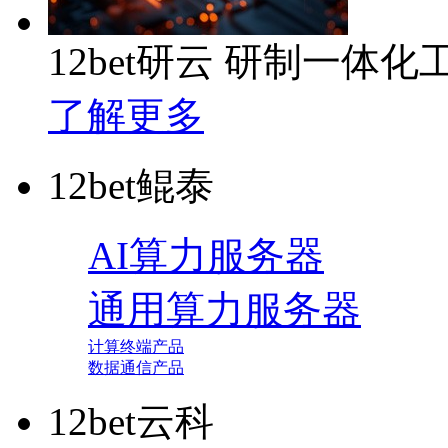
12bet研云 研制一体
了解更多
12bet鲲泰
AI算力服务器
通用算力服务器
计算终端产品
数据通信产品
12bet云科