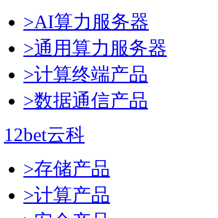
>AI算力服务器
>通用算力服务器
>计算终端产品
>数据通信产品
12bet云科
>存储产品
>计算产品