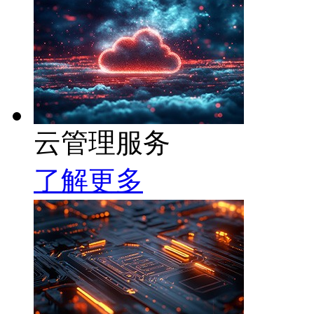
云管理服务
了解更多