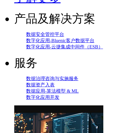
产品及解决方案
数据安全管控平台
数字化应用-Bluenic客户数据平台
数字化应用-云捷集成中间件（ESB）
服务
数据治理咨询与实施服务
数据资产入表
数据应用-算法模型 & ML
数字化应用开发